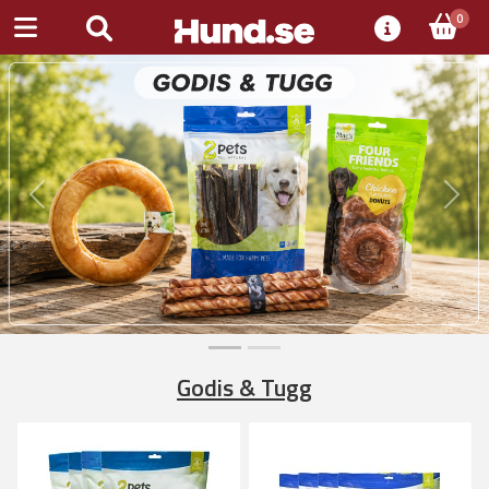
0
Previous
Next
Godis & Tugg