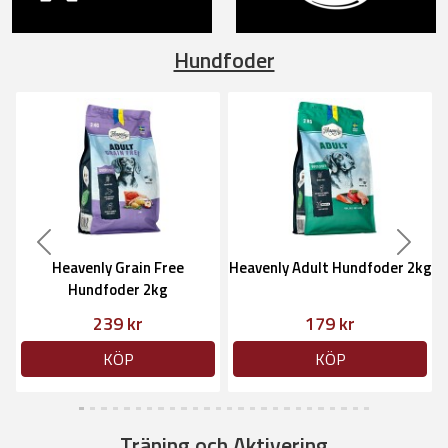
Hundfoder
Previous
Next
Heavenly Grain Free
Heavenly Adult Hundfoder 2kg
Hundfoder 2kg
239 kr
179 kr
KÖP
KÖP
Träning och Aktivering