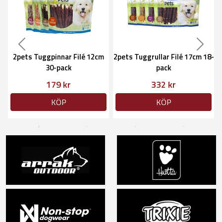
Previous
Next
2pets Tuggpinnar Filé 12cm
2pets Tuggrullar Filé 17cm 18-
30-pack
pack
179 kr
332 kr
KÖP
KÖP