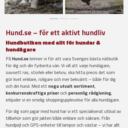
Hund.se – för ett aktivt hundliv
Hundbutiken med allt för hundar &
hundägare
På
Hund.se
brinner vi för att vara Sveriges bästa nätbutik
för dig och din fyrbenta vän. Vi vill att varje hundägare,
oavsett ras, storlek eller behov, ska hitta precis det som
gör livet enklare, roligare och mer bekvämt – både för dig
och din hund. Med ett
noga utvalt sortiment
,
konkurrenskraftiga priser
och
personlig rådgivning
,
erbjuder vi en smidig shoppingupplevelse för alla hundägare.
För dig som jagar med hund har vi ett specialiserat utbud av
tillbehör som gör jakten både enklare och säkrare. Från
hundpejl och GPS-enheter till lampor och västar – vi har allt