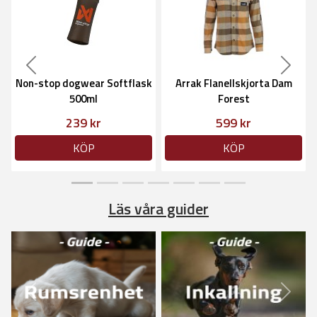
Previous
Next
Non-stop dogwear Softflask
Arrak Flanellskjorta Dam
500ml
Forest
239 kr
599 kr
KÖP
KÖP
Läs våra guider
Previous
Next