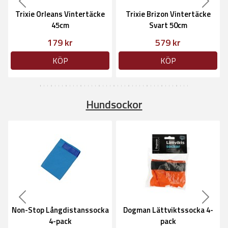
Previous
Next
Trixie Orleans Vintertäcke
Trixie Brizon Vintertäcke
45cm
Svart 50cm
179 kr
579 kr
KÖP
KÖP
Hundsockor
Previous
Next
Non-Stop Långdistanssocka
Dogman Lättviktssocka 4-
4-pack
pack