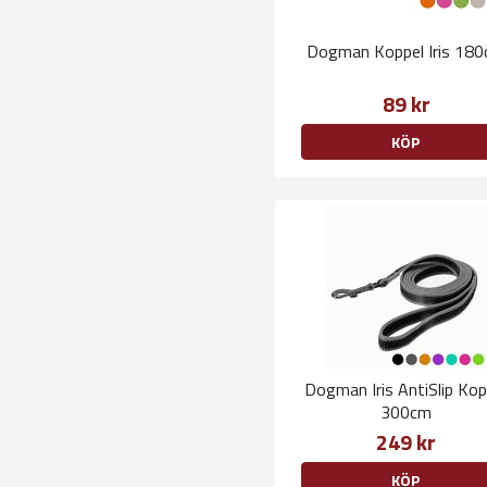
Dogman Koppel Iris 18
89 kr
KÖP
Dogman Iris AntiSlip Kop
300cm
249 kr
KÖP