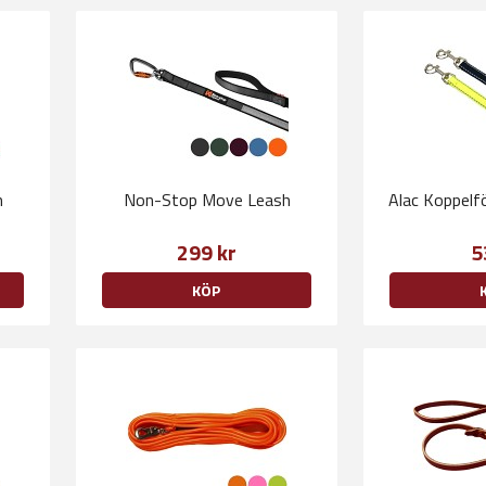
m
Non-Stop Move Leash
Alac Koppelf
299 kr
5
KÖP