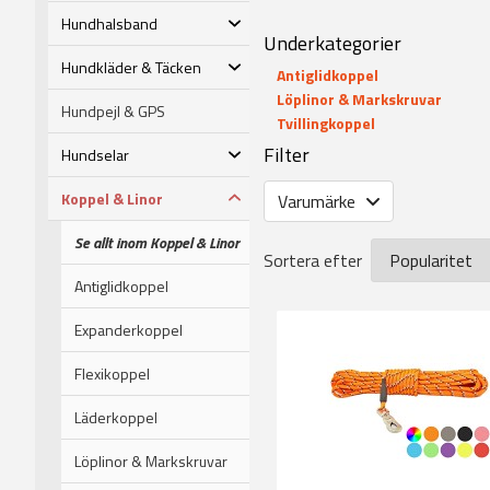
Hundhalsband
Underkategorier
Hundkläder & Täcken
Antiglidkoppel
Löplinor & Markskruvar
Hundpejl & GPS
Tvillingkoppel
Filter
Hundselar
Koppel & Linor
Varumärke
Se allt inom Koppel & Linor
Sortera efter
Antiglidkoppel
Expanderkoppel
Flexikoppel
Läderkoppel
Löplinor & Markskruvar