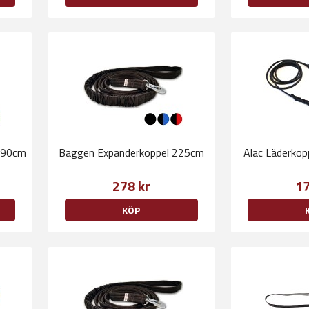
 190cm
Baggen Expanderkoppel 225cm
Alac Läderko
278 kr
17
KÖP