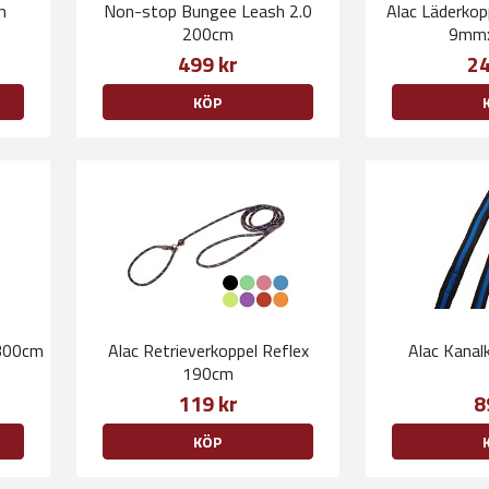
m
Non-stop Bungee Leash 2.0
Alac Läderko
200cm
9mm
499 kr
24
KÖP
x300cm
Alac Retrieverkoppel Reflex
Alac Kana
190cm
119 kr
8
KÖP