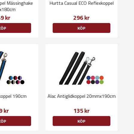
ppel Mässinghake
Hurtta Casual ECO Reflexkoppel
x180cm
9 kr
296 kr
KÖP
KÖP
lkoppel 190cm
Alac Antiglidkoppel 20mmx190cm
9 kr
135 kr
KÖP
KÖP