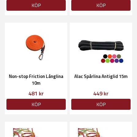
KÖP
KÖP
Non-stop Friction Långlina
Alac Spårlina Antiglid 15m
10m
481 kr
449 kr
KÖP
KÖP