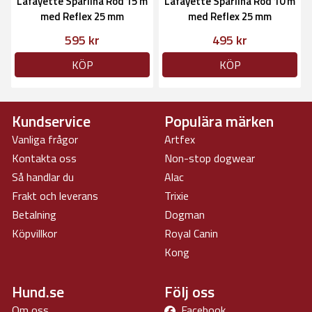
Lafayette Spårlina Röd 15 m
Lafayette Spårlina Röd 10 m
med Reflex 25 mm
med Reflex 25 mm
595 kr
495 kr
KÖP
KÖP
Kundservice
Populära märken
Vanliga frågor
Artfex
Kontakta oss
Non-stop dogwear
Så handlar du
Alac
Frakt och leverans
Trixie
Betalning
Dogman
Köpvillkor
Royal Canin
Kong
Hund.se
Följ oss
Om oss
Facebook