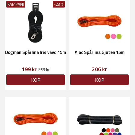
KAMPANJ
-23 %
Dogman Spårlina Iris vävd 15m
Alac Spårlina Gjuten 15m
199 kr
206 kr
259 kr
KÖP
KÖP