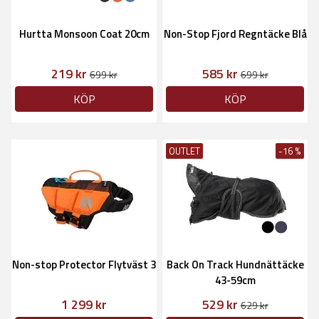
Hurtta Monsoon Coat 20cm
Non-Stop Fjord Regntäcke Blå
219 kr
585 kr
699 kr
699 kr
KÖP
KÖP
OUTLET
-16 %
Non-stop Protector Flytväst 3
Back On Track Hundnättäcke
43-59cm
1 299 kr
529 kr
629 kr