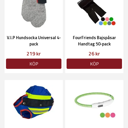
V.I.P Hundsocka Universal 4-
FourFriends Bajspåsar
pack
Handtag 50-pack
219 kr
26 kr
KÖP
KÖP