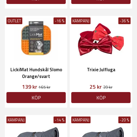
OUTLET
-16 %
KAMPANJ
-36 %
LickiMat Hundskål Slomo
Trixie Julfluga
Orange/svart
139 kr
25 kr
165 kr
39 kr
KÖP
KÖP
KAMPANJ
-14 %
KAMPANJ
-20 %