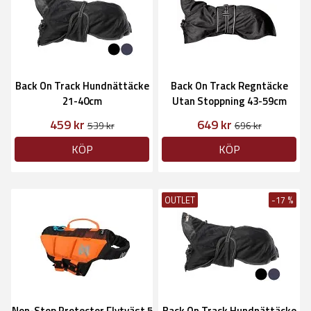
Back On Track Hundnättäcke
Back On Track Regntäcke
21-40cm
Utan Stoppning 43-59cm
459 kr
649 kr
539 kr
696 kr
KÖP
KÖP
OUTLET
-17 %
Non-Stop Protector Flytväst 5
Back On Track Hundnättäcke