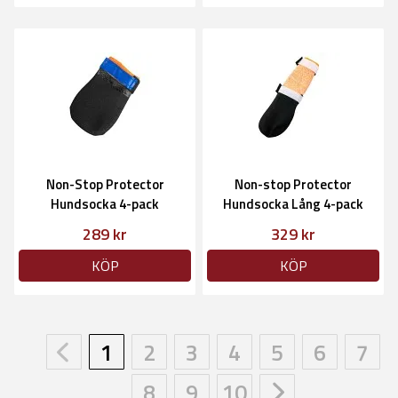
Non-Stop Protector
Non-stop Protector
Hundsocka 4-pack
Hundsocka Lång 4-pack
289 kr
329 kr
KÖP
KÖP
1
2
3
4
5
6
7
8
9
10