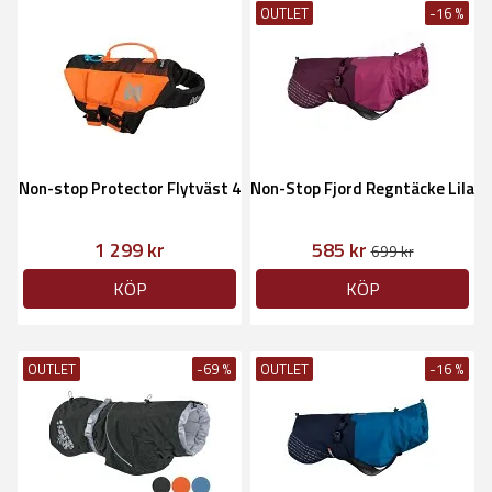
OUTLET
-16 %
Non-stop Protector Flytväst 4
Non-Stop Fjord Regntäcke Lila
1 299 kr
585 kr
699 kr
KÖP
KÖP
OUTLET
-69 %
OUTLET
-16 %