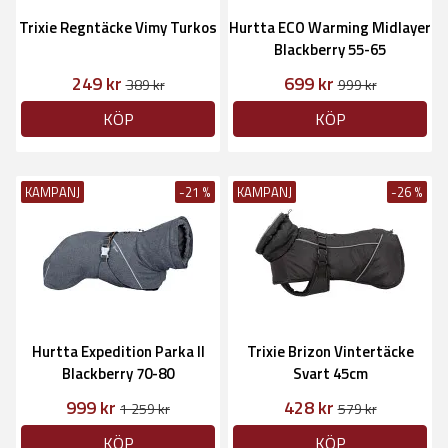
Trixie Regntäcke Vimy Turkos
Hurtta ECO Warming Midlayer
Blackberry 55-65
249 kr
699 kr
389 kr
999 kr
KÖP
KÖP
KAMPANJ
-21 %
KAMPANJ
-26 %
Hurtta Expedition Parka II
Trixie Brizon Vintertäcke
Blackberry 70-80
Svart 45cm
999 kr
428 kr
1 259 kr
579 kr
KÖP
KÖP