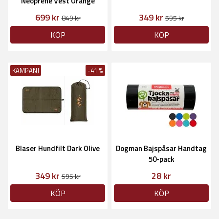
Neoprene Vest Orange
699 kr
349 kr
849 kr
595 kr
KÖP
KÖP
KAMPANJ
-41 %
Blaser Hundfilt Dark Olive
Dogman Bajspåsar Handtag
50-pack
349 kr
28 kr
595 kr
KÖP
KÖP