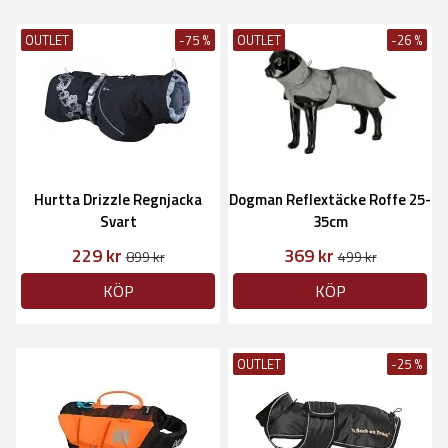
OUTLET
-75 %
OUTLET
-26 %
Hurtta Drizzle Regnjacka
Dogman Reflextäcke Roffe 25-
Svart
35cm
229 kr
369 kr
899 kr
499 kr
KÖP
KÖP
OUTLET
-25 %