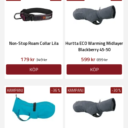
Non-Stop Roam Collar Lila
Hurtta ECO Warming Midlayer
Blackberry 45-50
179 kr
599 kr
349 kr
899 kr
KÖP
KÖP
KAMPANJ
-36 %
KAMPANJ
-30 %