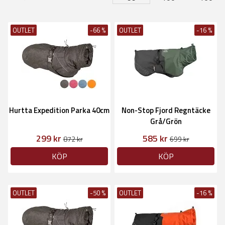
OUTLET
-66 %
OUTLET
-16 %
Hurtta Expedition Parka 40cm
Non-Stop Fjord Regntäcke
Grå/Grön
299 kr
585 kr
872 kr
699 kr
KÖP
KÖP
OUTLET
-50 %
OUTLET
-16 %