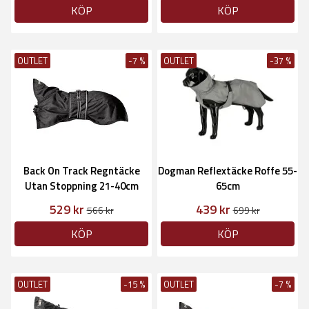
KÖP
KÖP
OUTLET
-7 %
OUTLET
-37 %
Back On Track Regntäcke
Dogman Reflextäcke Roffe 55-
Utan Stoppning 21-40cm
65cm
529 kr
439 kr
566 kr
699 kr
KÖP
KÖP
OUTLET
-15 %
OUTLET
-7 %