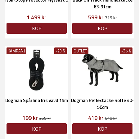
63-91cm
1 499 kr
599 kr
719 kr
KÖP
KÖP
KAMPANJ
-23 %
OUTLET
-35 %
Dogman Spårlina Iris vävd 15m
Dogman Reflextäcke Roffe 40-
50cm
199 kr
419 kr
259 kr
649 kr
KÖP
KÖP