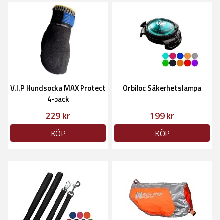
V.I.P Hundsocka MAX Protect
Orbiloc Säkerhetslampa
4-pack
229 kr
199 kr
KÖP
KÖP