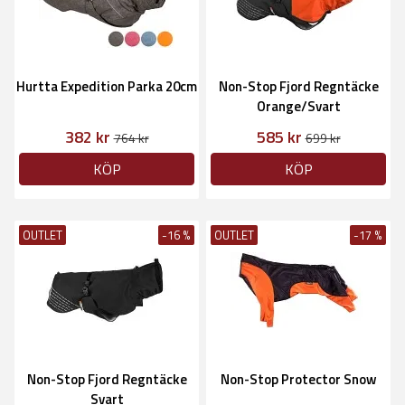
Hurtta Expedition Parka 20cm
Non-Stop Fjord Regntäcke
Orange/Svart
382 kr
585 kr
764 kr
699 kr
KÖP
KÖP
OUTLET
-16 %
OUTLET
-17 %
Non-Stop Fjord Regntäcke
Non-Stop Protector Snow
Svart