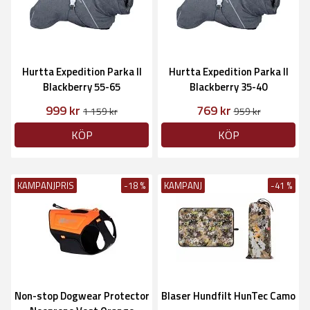
Hurtta Expedition Parka II
Hurtta Expedition Parka II
Blackberry 55-65
Blackberry 35-40
999 kr
769 kr
1 159 kr
959 kr
KÖP
KÖP
KAMPANJPRIS
-18 %
KAMPANJ
-41 %
Non-stop Dogwear Protector
Blaser Hundfilt HunTec Camo