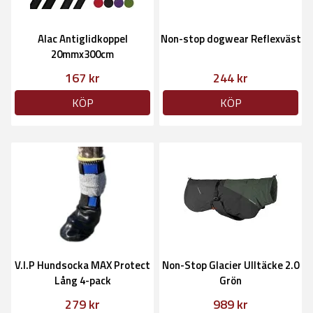
Alac Antiglidkoppel
Non-stop dogwear Reflexväst
20mmx300cm
167 kr
244 kr
KÖP
KÖP
V.I.P Hundsocka MAX Protect
Non-Stop Glacier Ulltäcke 2.0
Lång 4-pack
Grön
279 kr
989 kr