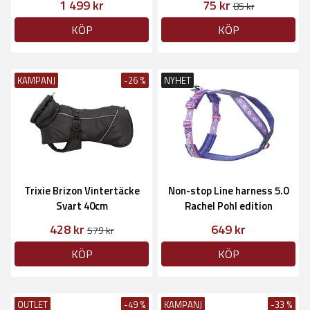
1 499 kr
75 kr
85 kr
KÖP
KÖP
KAMPANJ
-26 %
NYHET
Trixie Brizon Vintertäcke
Non-stop Line harness 5.0
Svart 40cm
Rachel Pohl edition
428 kr
649 kr
579 kr
KÖP
KÖP
OUTLET
-49 %
KAMPANJ
-33 %