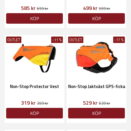
585 kr
499 kr
699 kr
599 kr
KÖP
KÖP
OUTLET
-11 %
OUTLET
-17 %
Non-Stop Protector Vest
Non-Stop Jaktväst GPS-ficka
319 kr
529 kr
359 kr
639 kr
KÖP
KÖP