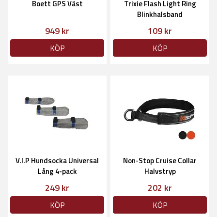
Boett GPS Väst
Trixie Flash Light Ring
Blinkhalsband
949 kr
109 kr
KÖP
KÖP
V.I.P Hundsocka Universal
Non-Stop Cruise Collar
Lång 4-pack
Halvstryp
249 kr
202 kr
KÖP
KÖP