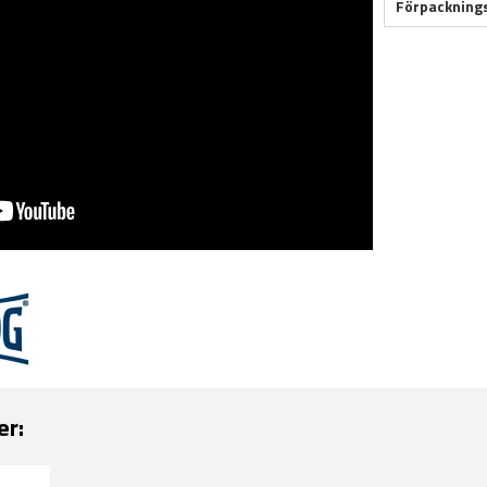
Förpacknings
er: