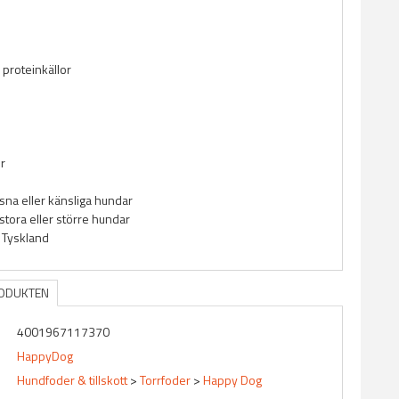
 proteinkällor
r
sna eller känsliga hundar
stora eller större hundar
i Tyskland
RODUKTEN
4001967117370
HappyDog
Hundfoder & tillskott
>
Torrfoder
>
Happy Dog