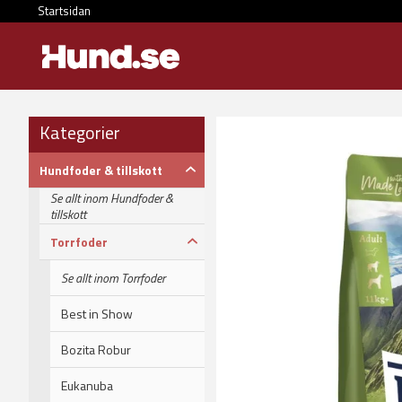
Startsidan
Kategorier
Hundfoder & tillskott
Se allt inom Hundfoder &
tillskott
Torrfoder
Se allt inom Torrfoder
Best in Show
Bozita Robur
Eukanuba