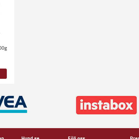
00g
en
Hund.se
Följ oss
Pre