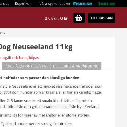
ta oss
Köpvillkor
Våra syskonbutiker
0
varor,
0 kr
TILL KASSAN
ans
Dog Neuseeland 11kg
 utgått och kan ej köpas
INNEHÅLLSFÖRTECKNING
DOSERING & ANVÄNDNING
itt helfoder som passar den känsliga hunden.
nsible Neuseeland är ett mycket välsmakande helfoder som
mpligt till dom hundar som är kräsna eller har en känslig mage.
ler 21% lamm som är ett smakrikt och lättsmält protein
ed köttet från den grönläppade musslan från Nya Zeeland.
r lämpliga för raser av mellanstor eller större storlek.
 i Tyskland under mycket stränga kontroller.