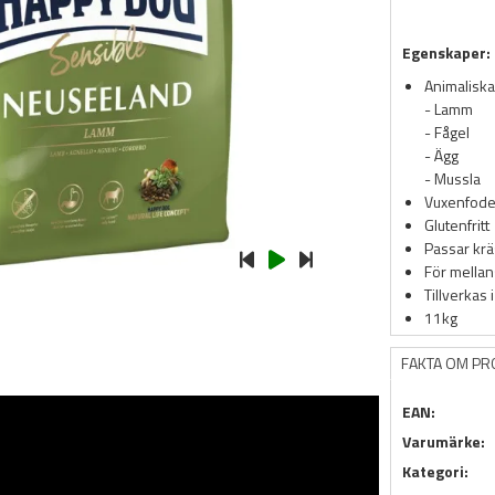
Egenskaper:
Animaliska
- Lamm
- Fågel
- Ägg
- Mussla
Vuxenfode
Glutenfritt
Passar krä
För mellan
Tillverkas 
11kg
FAKTA OM P
EAN:
Varumärke:
Kategori: