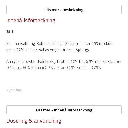
De innehåller inte heller konserveringsmedel eller färgämnen.
Läs mer - Beskrivning
Portionesmåltidernas förpackning är enkel att använda och kan
Innehållsförteckning
återvinnas.
Biff
Egenskaper:
Sammansättning: Kött och animaliska biprodukter 65% (nötkött
minst 10%), ris, derivat av vegetabiliskt ursprung.
600g
Helfoder
Analytiska beståndsdelar/kg: Protein 10%, fett 6,5%, råaska 3%, fiber
Vete-, Majs- & Sojafritt
0,1%, fukt 80%, kalcium 0,2%, fosfor 0,15%, sodium 0,25%
Smakrikt
Portionspåse
Enkel att servera
Inga konserveringsmedel eller färgämnen
Kyckling
Smaker:
- Biff
Sammansättning: Kött och animaliska biprodukter 65& (kyckling
- Kyckling
minst 10%), ris, derivat av vegetabiliskt ursprung.
Läs mer - Innehållsförteckning
Säljs styckevis
Dosering & användning
Analytiska beståndsdelar/kg: Protein 10%, fett 6,5%, råaska 3%, fiber
0,1%, fukt 80%, kalcium 0,2%, fosfor 0,15%, sodium 0,25%