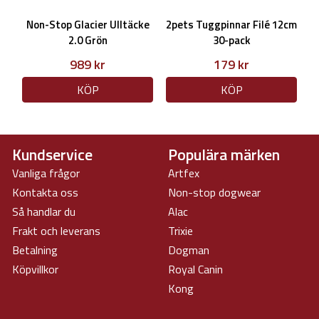
Non-Stop Glacier Ulltäcke
2pets Tuggpinnar Filé 12cm
2.0 Grön
30-pack
989 kr
179 kr
KÖP
KÖP
Kundservice
Populära märken
Vanliga frågor
Artfex
Kontakta oss
Non-stop dogwear
Så handlar du
Alac
Frakt och leverans
Trixie
Betalning
Dogman
Köpvillkor
Royal Canin
Kong