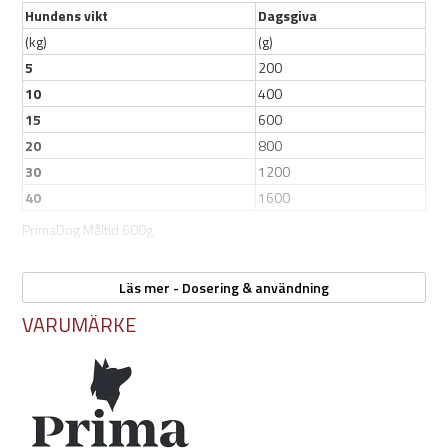
Hundens vikt
Dagsgiva
(kg)
(g)
5
200
10
400
15
600
20
800
30
1200
40
1600
PrimaDog Måltid 600g
Läs mer - Dosering & användning
Förvaras svalt och torrt. Öppnad förpackning bör förvaras i kylskåp
och förbrukas inom 2 dygn.
VARUMÄRKE
Serveras vid rumstemperatur.