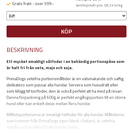
Gratis frakt - över 599:-
Jämförpris
Jfr-pris
: 58,33 kr/kg
KÖP
BESKRIVNING
Ett mycket smakligt våtfoder i en behändig portionspåse som
är helt fri från vete, majs och soja.
PrimaDogs vetefria portionsmåltider är en välsmakande och saftig
delikatess som passar alla hundar. Servera som huvudrätt eller
som tillägg till torrfoder, den är också perfekt att ha med på resan.
Denna förpackning på 600g är perfekt engångsportion till en större
hund eller kan enkelt delas mellan flera hundar.
Måltidsportionerna är smakligt helfoder för alla hundar. Måltiderna
som kommer från PrimaDogs egen fabrik i Estland, är vetefria,
majsfria och sojafria för din hunds bästa.