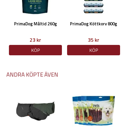
PrimaDog Måltid 260g
PrimaDog Köttkorv 800g
23 kr
35 kr
KÖP
KÖP
ANDRA KÖPTE ÄVEN