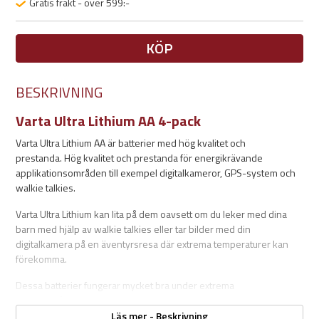
Gratis frakt - över 599:-
KÖP
BESKRIVNING
Varta Ultra Lithium AA 4-pack
Varta Ultra Lithium AA är batterier med hög kvalitet och
prestanda. Hög kvalitet och prestanda för energikrävande
applikationsområden till exempel digitalkameror, GPS-system och
walkie talkies.
Varta Ultra Lithium kan lita på dem oavsett om du leker med dina
barn med hjälp av walkie talkies eller tar bilder med din
digitalkamera på en äventyrsresa där extrema temperaturer kan
förekomma.
Dessa batterier fungerar mycket bra under extrema
väderförhållanden. Med upp till 38 % minskad vikt jämfört med
alkaliska batterier är VARTA ULTRA litiumbatterier perfekta för sport
Läs mer - Beskrivning